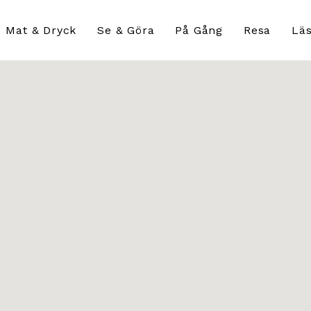
Mat & Dryck
Se & Göra
På Gång
Resa
Läs