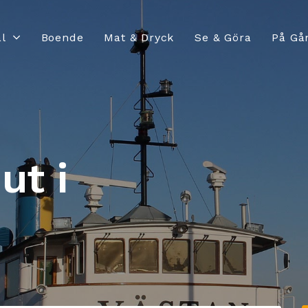
l
Boende
Mat & Dryck
Se & Göra
På Gå
ut i