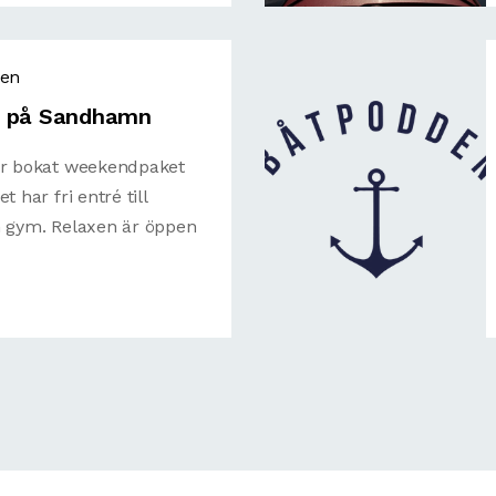
den
m på Sandhamn
ar bokat weekendpaket
 har fri entré till
h gym. Relaxen är öppen