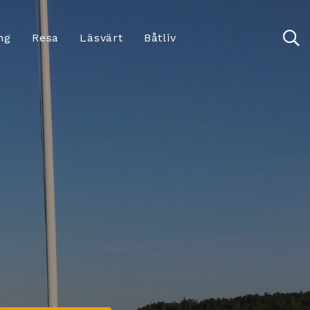
ng
Resa
Läsvärt
Båtliv