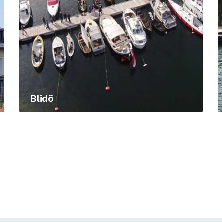
Blidö