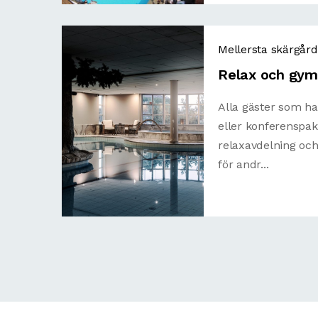
Mellersta skärgår
Relax och gy
Alla gäster som h
eller konferenspaket
relaxavdelning oc
för andr...