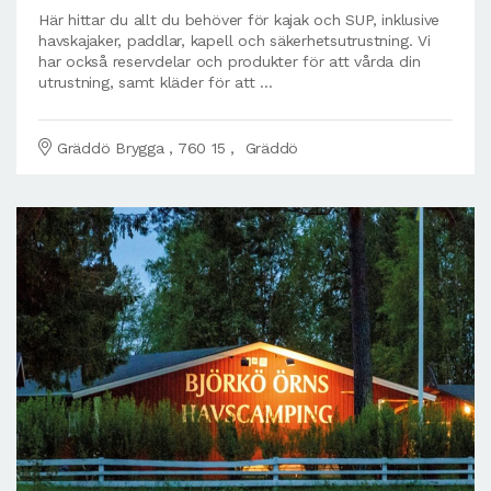
Här hittar du allt du behöver för kajak och SUP, inklusive
havskajaker, paddlar, kapell och säkerhetsutrustning. Vi
har också reservdelar och produkter för att vårda din
utrustning, samt kläder för att ...
Gräddö Brygga , 760 15 , Gräddö