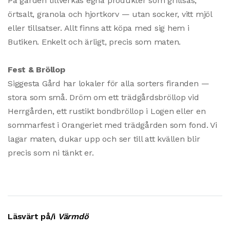
På gården tillverkas egna produkter som grillsås,
örtsalt, granola och hjortkorv — utan socker, vitt mjöl
eller tillsatser. Allt finns att köpa med sig hem i
Butiken. Enkelt och ärligt, precis som maten.
Fest & Bröllop
Siggesta Gård har lokaler för alla sorters firanden —
stora som små. Dröm om ett trädgårdsbröllop vid
Herrgården, ett rustikt bondbröllop i Logen eller en
sommarfest i Orangeriet med trädgården som fond. Vi
lagar maten, dukar upp och ser till att kvällen blir
precis som ni tänkt er.
Läsvärt på/i
Värmdö