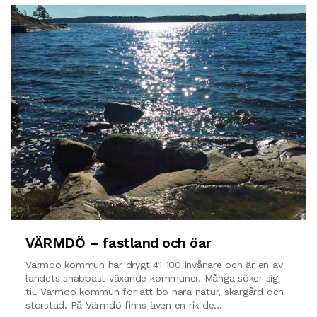
VÄRMDÖ – fastland och öar
Värmdö kommun har drygt 41 100 invånare och är en av
landets snabbast växande kommuner. Många söker sig
till Värmdö kommun för att bo nära natur, skärgård och
storstad. På Värmdö finns även en rik de...