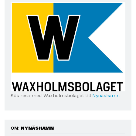
Sök resa med Waxholmsbolaget till
Nynäshamn
OM:
NYNÄSHAMN